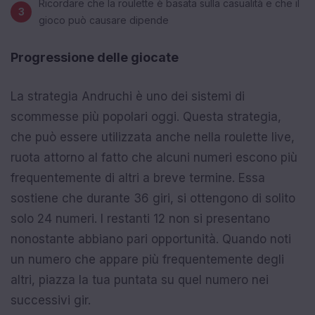
Ricordare che la roulette è basata sulla casualità e che il
3
gioco può causare dipende
Progressione delle giocate
La strategia Andruchi è uno dei sistemi di
scommesse più popolari oggi. Questa strategia,
che può essere utilizzata anche nella roulette live,
ruota attorno al fatto che alcuni numeri escono più
frequentemente di altri a breve termine. Essa
sostiene che durante 36 giri, si ottengono di solito
solo 24 numeri. I restanti 12 non si presentano
nonostante abbiano pari opportunità. Quando noti
un numero che appare più frequentemente degli
altri, piazza la tua puntata su quel numero nei
successivi gir.