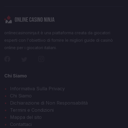
onlinecasinoninja.it è una piattaforma creata da giocatori
esperti con l'obiettivo di fornire le migliori guide di casinò
online per i giocatori italiani.
Chi Siamo
Informativa Sulla Privacy
Chi Siamo
Dichiarazione di Non Responsabilità
Termini e Condizioni
Mappa del sito
Contattaci