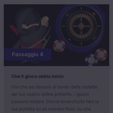
le informazioni di questa pagina: roulette
francese, roulette europea o roulette
americana. Fai caso anche alla puntata
minima e massima che può cambiare da
stanza a stanza e scegli quella più adatta
alle tue esigenze.
Passaggio 4
Che il gioco abbia inizio
Ora che sei davanti al tavolo della roulette
del tuo casino online preferito, i giochi
possono iniziare. Dovrai innanzitutto fare la
tua puntata su un numero fisso, su una