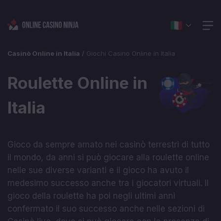
Casinò Online in Italia
/
Giochi Casino Online in Italia
Roulette Online in
Italia
Gioco da sempre amato nei casinò terrestri di tutto
il mondo, da anni si può giocare alla roulette online
nelle sue diverse varianti e il gioco ha avuto il
medesimo successo anche tra i giocatori virtuali. Il
gioco della roulette ha poi negli ultimi anni
confermato il suo successo anche nelle sezioni di