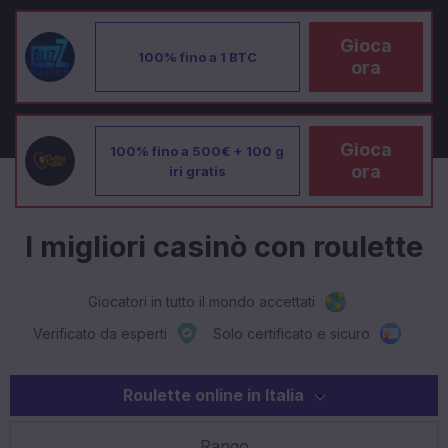
Gioca
100% fino a 1 BTC
ora
Gioca
100% fino a 500€ + 100 g
ora
iri gratis
I migliori casinò con roulette
Giocatori in tutto il mondo accettati
Verificato da esperti
Solo certificato e sicuro
Roulette online in Italia
Rango