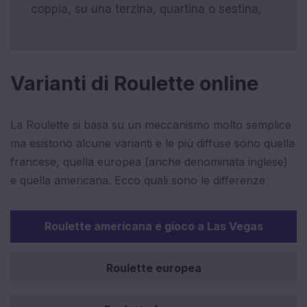
coppia, su una terzina, quartina o sestina,
su pari o dispari, rosso o nero o sull'opzione
che preferisci. Dopo pochissimo il croupier
girerà la ruota e saprai a brevissimo se hai
Varianti di Roulette online
vinto. Cerca anche di individuare la tua
strategia di gioco preferita: una te la
La Roulette si basa su un meccanismo molto semplice
suggeriremo noi più avanti. Buon
ma esistono alcune varianti e le più diffuse sono quella
divertimento!
francese, quella europea (anche denominata inglese)
e quella americana. Ecco quali sono le differenze
Roulette americana e gioco a Las Vegas
Roulette europea