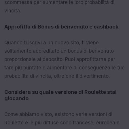
scommessa per aumentare le loro probabilità di
vincita.
Approfitta di Bonus di benvenuto e cashback
Quando ti iscrivi a un nuovo sito, ti viene
solitamente accreditato un bonus di benvenuto
proporzionale al deposito. Puoi approfittarne per
fare più puntate e aumentare di conseguenza le tue
probabilità di vincita, oltre che il divertimento.
Considera su quale versione di Roulette stai
giocando
Come abbiamo visto, esistono varie versioni di
Roulette e le più diffuse sono francese, europea e