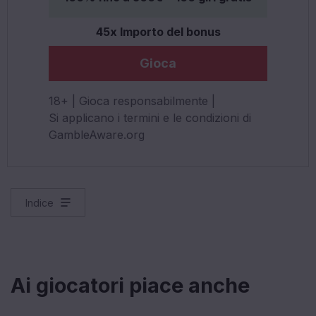
45x Importo del bonus
Gioca
18+ | Gioca responsabilmente |
Si applicano i termini e le condizioni di
GambleAware.org
Indice
Ai giocatori piace anche