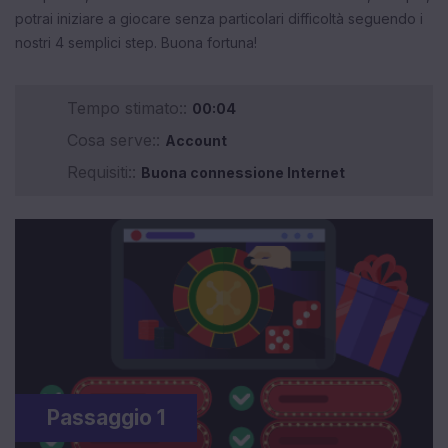
potrai iniziare a giocare senza particolari difficoltà seguendo i
nostri 4 semplici step. Buona fortuna!
Tempo stimato::
00:04
Cosa serve::
Account
Requisiti::
Buona connessione Internet
Passaggio 1