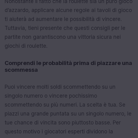
Nonostante il fatto che la roulette sia un puro gioco
d’azzardo, applicare alcune regole ai tavoli di gioco
ti aiuterà ad aumentare le possibilità di vincere.
Tuttavia, tieni presente che questi consigli per le
partite non garantiscono una vittoria sicura nei
giochi di roulette.
Comprendi le probabilità prima di piazzare una
scommessa
Puoi vincere molti soldi scommettendo su un
singolo numero o vincere pochissimo
scommettendo su più numeri. La scelta è tua. Se
piazzi una grande puntata su un singolo numero, le
tue chance di vincita sono piuttosto basse. Per
questo motivo i giocatori esperti dividono la