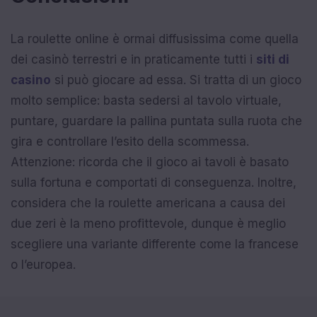
La roulette online è ormai diffusissima come quella
dei casinò terrestri e in praticamente tutti i
siti di
casino
si può giocare ad essa. Si tratta di un gioco
molto semplice: basta sedersi al tavolo virtuale,
puntare, guardare la pallina puntata sulla ruota che
gira e controllare l’esito della scommessa.
Attenzione: ricorda che il gioco ai tavoli è basato
sulla fortuna e comportati di conseguenza. Inoltre,
considera che la roulette americana a causa dei
due zeri è la meno profittevole, dunque è meglio
scegliere una variante differente come la francese
o l’europea.