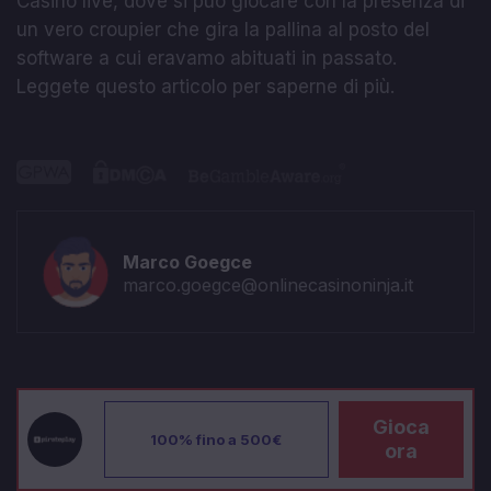
Casinò live, dove si può giocare con la presenza di
un vero croupier che gira la pallina al posto del
software a cui eravamo abituati in passato.
Leggete questo articolo per saperne di più.
Marco Goegce
marco.goegce@onlinecasinoninja.it
Gioca
100% fino a 500€
ora