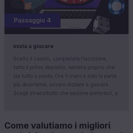
Passaggio 4
Inizia a giocare
Scelto il casinò, completata l’iscrizione,
fatto il primo deposito, sembra proprio che
sia tutto a posto. Ora ti manca solo la parte
più divertente, ovvero iniziare a giocare.
Scegli innanzitutto che sezione preferisci, e
all’interno di quella il tuo titolo preferito.
Clicca su di esso, e puoi iniziare subito a
giocare!
Come valutiamo i migliori