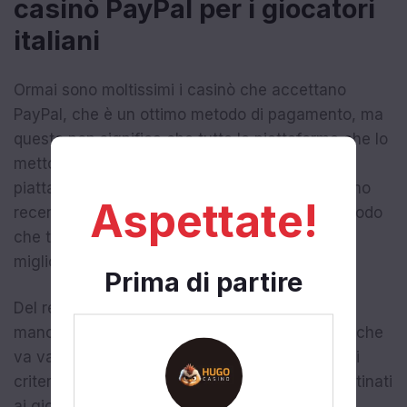
casinò PayPal per i giocatori
italiani
Ormai sono moltissimi i casinò che accettano
PayPal, che è un ottimo metodo di pagamento, ma
questo non significa che tutte le piattaforme che lo
mettono a disposizione siano anch’esse ottime
piattaforme. Per questo nel nostro sito ti offriamo
Aspettate!
recensioni indipendenti dei casinò PayPal, in modo
che tu possa essere aiutato a fare la scelta
migliore.
Prima di partire
Del resto, sai bene che mettere i propri soldi in
mano ad una piattaforma è sempre una scelta che
va valutata con attenzione. Qui ti presentiamo i
criteri con i quali valutiamo i casinò PayPal destinati
ai giocatori italiani.