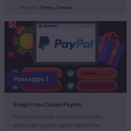
Requisiti:
Tempo, Denaro
Passaggio 1
Scegli il tuo Casinò PayPal
Puoi trovare molti ottimi siti nel nostro
elenco dei migliori casinò italiani che