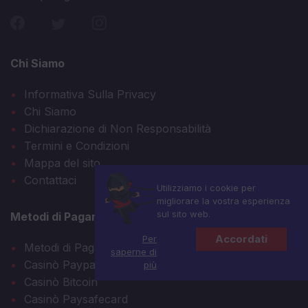
Chi Siamo
Informativa Sulla Privacy
Chi Siamo
Dichiarazione di Non Responsabilità
Termini e Condizioni
Mappa del sito
Contattaci
Utilizziamo i cookie per
migliorare la vostra esperienza
sul sito web.
Metodi di Pagamento
Accordati
Per
Metodi di Pagamento
saperne di
Casinò Paypal
più
Casinò Bitcoin
Casinò Paysafecard