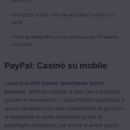
bancario
+Funzona in tutti i siti che accettano bonifico o
carta
+Puoi guadagnare con la promozione “Presenta
un amico”.
PayPal: Casinò su mobile
I casinò mobili stanno diventando molto
popolari
, offrendo migliaia di titoli che è possibile
giocare in movimento. I casinò PayPal rispondono a
questa tendenza non solo consentendo ai giocatori
di depositare in modo istantaneo grazie al
portafoglio elettronico, ma anche di avere giochi