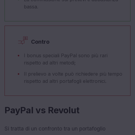
bassa.
Contro
I bonus speciali PayPal sono più rari
rispetto ad altri metodi;
Il prelievo a volte può richiedere più tempo
rispetto ad altri portafogli elettronici.
PayPal vs Revolut
Si tratta di un confronto tra un portafoglio