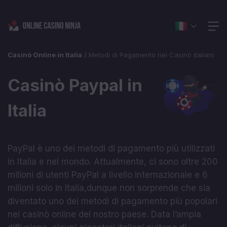
Casinò Online in Italia
/
Metodi di Pagamento nei Casinò italiani
Casinò Paypal in
Italia
PayPal è uno dei metodi di pagamento più utilizzati
in Italia e nel mondo. Attualmente, ci sono oltre 200
milioni di utenti PayPal a livello internazionale e 6
milioni solo in Italia,dunque non sorprende che sia
diventato uno dei metodi di pagamento più popolari
nei casinò online del nostro paese. Data l’ampia