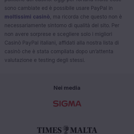
sono cambiate ed è possibile usare PayPal in
moltissimi
casinò
, ma ricorda che questo non è
necessariamente sintomo di qualità del sito. Per
non avere sorprese e scegliere solo i migliori
Casinò PayPal italiani, affidati alla nostra lista di
casinò che è stata compilata dopo un’attenta
valutazione e testing degli stessi.
Nei media