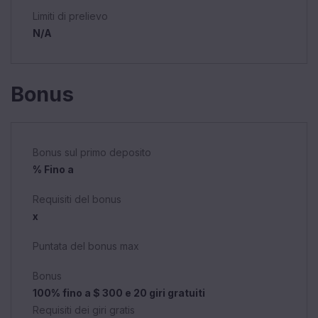
Limiti di prelievo
N/A
Bonus
Bonus sul primo deposito
% Fino a
Requisiti del bonus
x
Puntata del bonus max
Bonus
100% fino a $ 300 e 20 giri gratuiti
Requisiti dei giri gratis