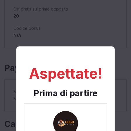
Giri gratis sul primo deposito
20
Codice bonus
N/A
Payment Methods
Aspettate!
Prima di partire
Metodi di deposito
Metodi di prelievo
Casumo Casinò Giochi