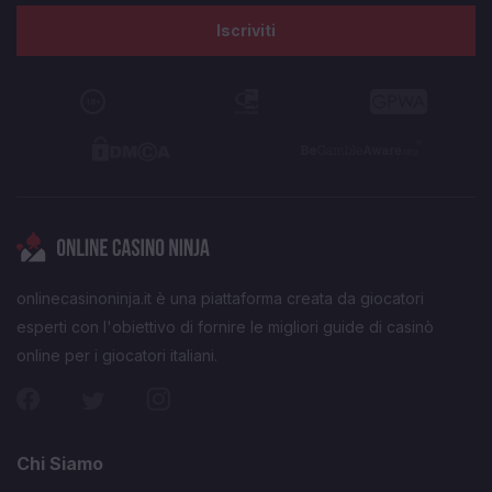
Iscriviti
onlinecasinoninja.it è una piattaforma creata da giocatori
esperti con l'obiettivo di fornire le migliori guide di casinò
online per i giocatori italiani.
Chi Siamo