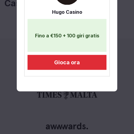
Casino
Hugo Casino
Fino a €150 + 100 giri gratis
Nei media
Gioca ora