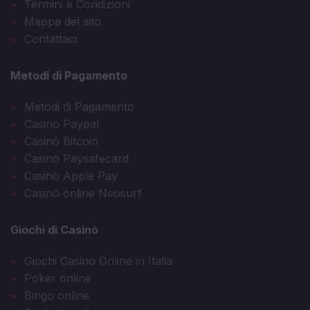
Termini e Condizioni
Mappa del sito
Contattaci
Metodi di Pagamento
Metodi di Pagamento
Casinò Paypal
Casinò Bitcoin
Casinò Paysafecard
Casinò Apple Pay
Casinò online Neosurf
Giochi di Casinò
Giochi Casino Online in Italia
Poker online
Bingo online