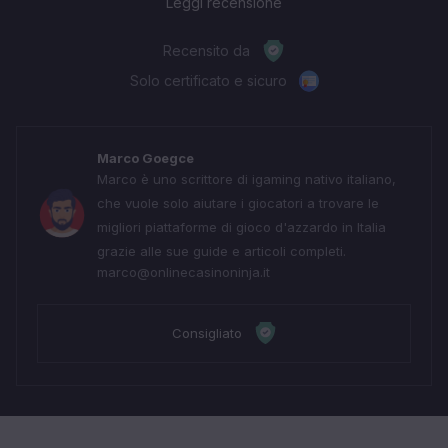
Leggi recensione
Recensito da
Solo certificato e sicuro
Marco Goegce
Marco è uno scrittore di igaming nativo italiano,
che vuole solo aiutare i giocatori a trovare le
migliori piattaforme di gioco d'azzardo in Italia
grazie alle sue guide e articoli completi.
marco@onlinecasinoninja.it
Consigliato